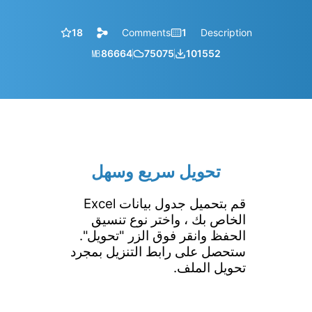
18
Comments
1
Description
㎆︎
86664
75075
101552
تحويل سريع وسهل
قم بتحميل جدول بيانات Excel
الخاص بك ، واختر نوع تنسيق
الحفظ وانقر فوق الزر "تحويل".
ستحصل على رابط التنزيل بمجرد
تحويل الملف.