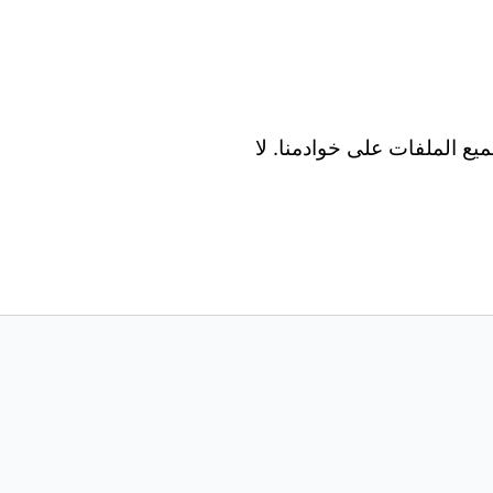
Wind و Mac و Android و iOS. تتم معالجة جميع الملفات على خوادمنا. لا