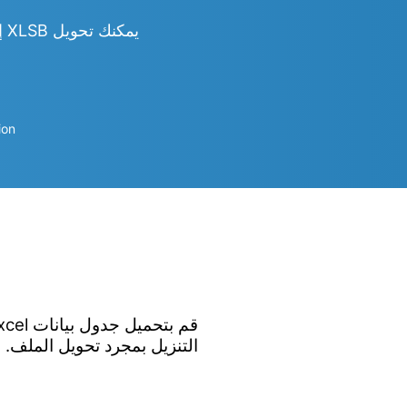
يمكنك تحويل XLSB إلى Word و Excel و PowerPoint و PDF و JPG و PNG و CSV و HTML والمزيد
ion
التنزيل بمجرد تحويل الملف.