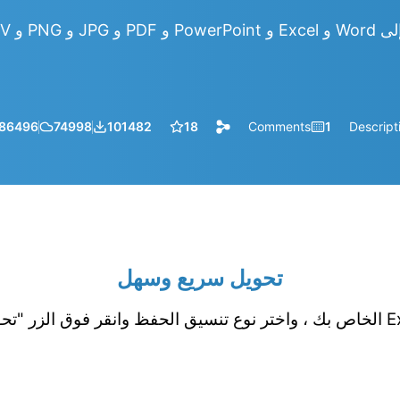
86496
74998
101482
18
Comments
1
Descript
تحويل سريع وسهل
قم بتحميل جدول بيانات Excel الخاص بك ، واختر نوع تنسيق الحفظ وانقر فوق