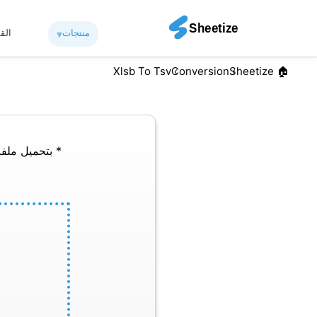
منتجات
▾︎
الق
Xlsb To Tsv
Conversion
🏠︎ Sheetize
* بتحميل ملفا