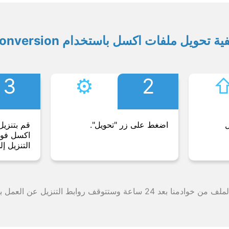
ية تحويل ملفات اكسل باستخدام Conversion
3
⚙︎
2
⇧
ل
اضغط على زر "تحويل".
قم بتنزيل
اكسل فورً
التنزيل إل
وقف روابط التنزيل عن العمل بعد هذه الفترة الزمنية.