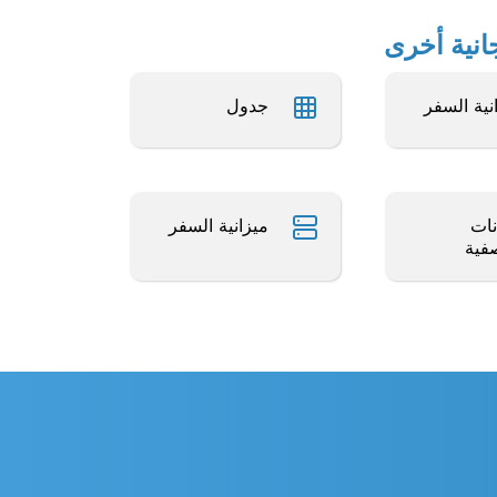
نية السفر
جدول
انات
ميزانية السفر
فية