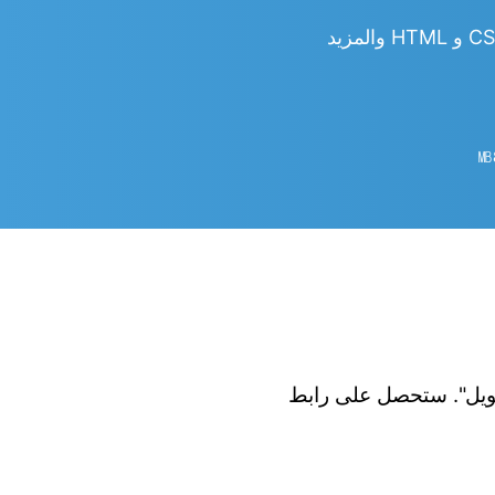
㎆︎
 الزر "تحويل". ستحصل على رابط