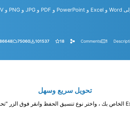
86648
75060
101537
18
Comments
1
Descript
تحويل سريع وسهل
قم بتحميل جدول بيانات Excel الخاص بك ، واختر نوع تنسيق الحفظ وانقر فوق