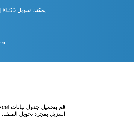
يمكنك تحويل XLSB إلى Word و Excel و PowerPoint و PDF و JPG و PNG و CSV و HTML والمزيد
ion
التنزيل بمجرد تحويل الملف.