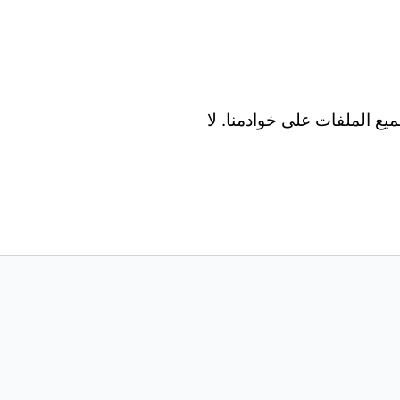
Wind و Mac و Android و iOS. تتم معالجة جميع الملفات على خوادمنا. لا