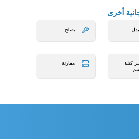
بدل
بصلح
 كتلة
مقارنة
سم