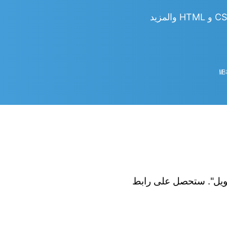
㎆︎
 الزر "تحويل". ستحصل على رابط