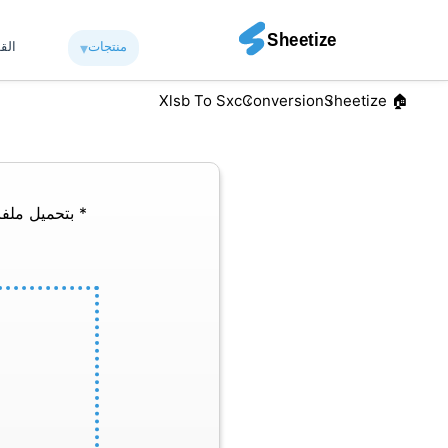
منتجات
▾︎
الق
Xlsb To Sxc
Conversion
🏠︎ Sheetize
* بتحميل ملفا