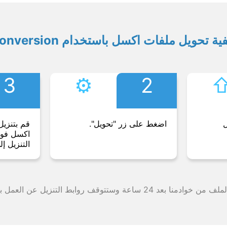
ية تحويل ملفات اكسل باستخدام Conversion
3
⚙︎
2
⇧
ل
اضغط على زر "تحويل".
قم بتنزيل
اكسل فورً
التنزيل إل
وقف روابط التنزيل عن العمل بعد هذه الفترة الزمنية.