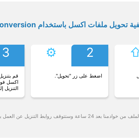
ية تحويل ملفات اكسل باستخدام Conversion
3
⚙︎
2
⇧
ل
اضغط على زر "تحويل".
قم بتنزيل
اكسل فورً
التنزيل إل
وقف روابط التنزيل عن العمل بعد هذه الفترة الزمنية.