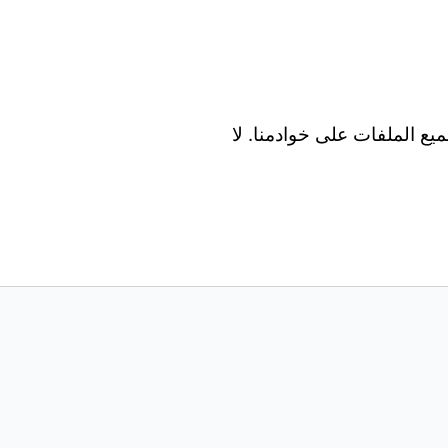
Wind و Mac و Android و iOS. تتم معالجة جميع الملفات على خوادمنا. لا