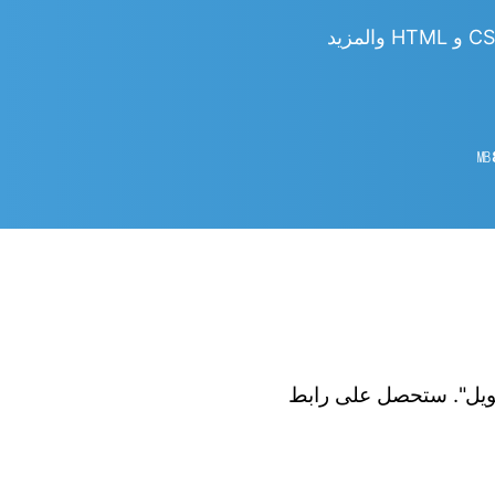
㎆︎
 الزر "تحويل". ستحصل على رابط