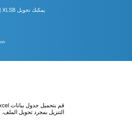
يمكنك تحويل XLSB إلى Word و Excel و PowerPoint و PDF و JPG و PNG و CSV و HTML والمزيد
ion
التنزيل بمجرد تحويل الملف.