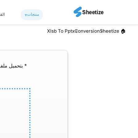
منتجات
▾︎
الق
Xlsb To Pptx
Conversion
🏠︎ Sheetize
* بتحميل ملفا