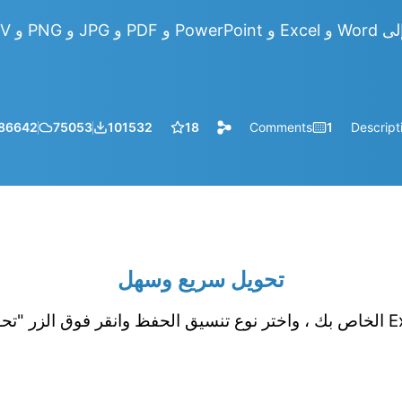
86642
75053
101532
18
Comments
1
Descript
تحويل سريع وسهل
قم بتحميل جدول بيانات Excel الخاص بك ، واختر نوع تنسيق الحفظ وانقر فوق