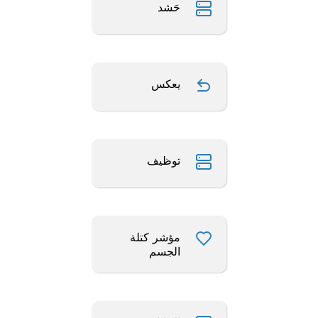
حَشد
يعكس
توظيف
مؤشر كتلة
الجسم