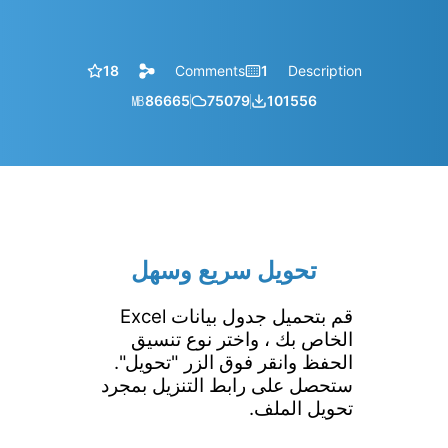
18
Comments
1
Description
㎆︎
86665
75079
101556
تحويل سريع وسهل
قم بتحميل جدول بيانات Excel
الخاص بك ، واختر نوع تنسيق
الحفظ وانقر فوق الزر "تحويل".
ستحصل على رابط التنزيل بمجرد
تحويل الملف.