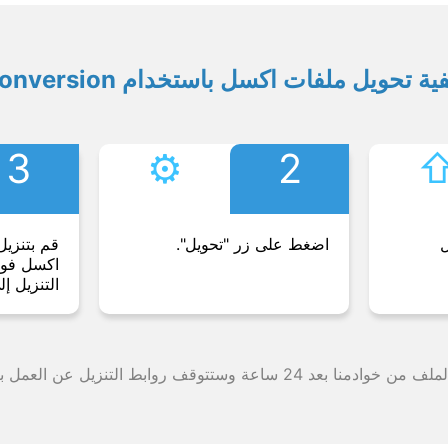
ية تحويل ملفات اكسل باستخدام Conversion
3
⚙︎
2
⇧
ل
اضغط على زر "تحويل".
قم بتنزيل
اكسل فورً
التنزيل إل
وقف روابط التنزيل عن العمل بعد هذه الفترة الزمنية.