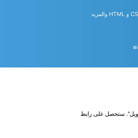
㎆︎
 الزر "تحويل". ستحصل على رابط