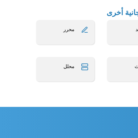
د
محرر
ث
محلل