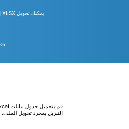
يمكنك تحويل XLSX إلى Word و Excel و PowerPoint و PDF و JPG و PNG و CSV و HTML والمزيد
ion
التنزيل بمجرد تحويل الملف.