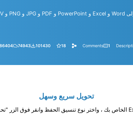
86404
74943
101430
18
Comments
1
Descript
تحويل سريع وسهل
قم بتحميل جدول بيانات Excel الخاص بك ، واختر نوع تنسيق الحفظ وانقر فوق