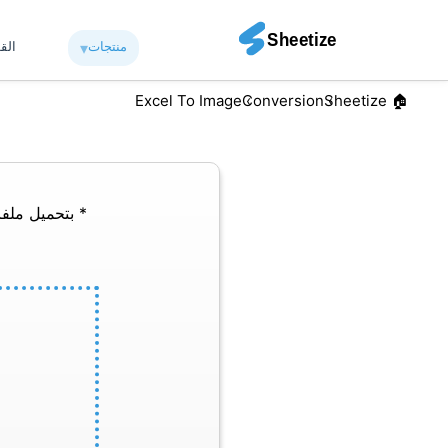
منتجات
▾︎
الق
Excel To Image
Conversion
🏠︎ Sheetize
* بتحميل ملفا