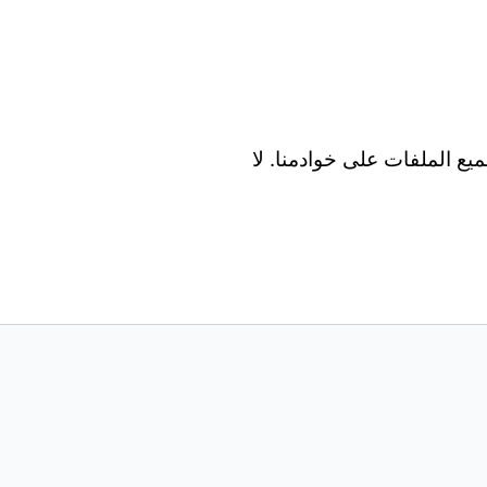
Wind و Mac و Android و iOS. تتم معالجة جميع الملفات على خوادمنا. لا