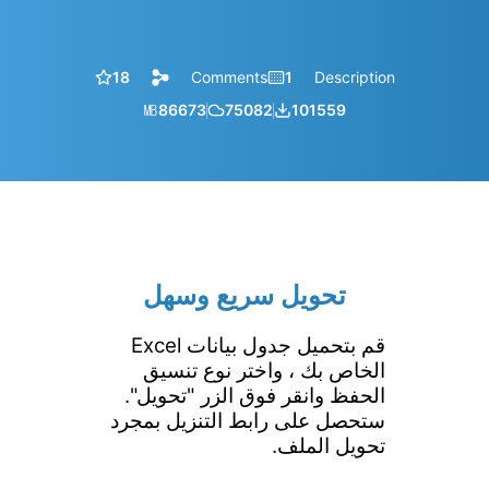
18
Comments
1
Description
㎆︎
86673
75082
101559
تحويل سريع وسهل
قم بتحميل جدول بيانات Excel
الخاص بك ، واختر نوع تنسيق
الحفظ وانقر فوق الزر "تحويل".
ستحصل على رابط التنزيل بمجرد
تحويل الملف.