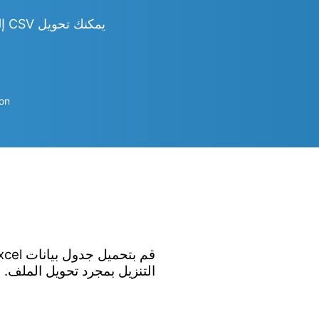
يمكنك تحويل CSV إلى Word و Excel و PowerPoint و PDF و JPG و PNG و CSV و HTML والمزيد
ion
التنزيل بمجرد تحويل الملف.