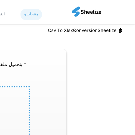
منتجات
▾︎
الق
Csv To Xlsx
Conversion
🏠︎ Sheetize
* بتحميل ملفا