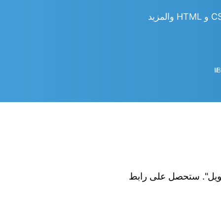
㎆︎
 الزر "تحويل". ستحصل على رابط