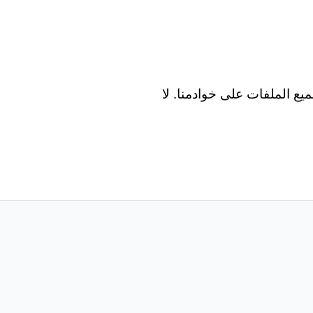
Wind و Mac و Android و iOS. تتم معالجة جميع الملفات على خوادمنا. لا