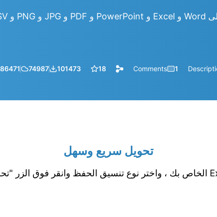
86471
74987
101473
18
Comments
1
Descript
تحويل سريع وسهل
قم بتحميل جدول بيانات Excel الخاص بك ، واختر نوع تنسيق الحفظ وانقر فوق