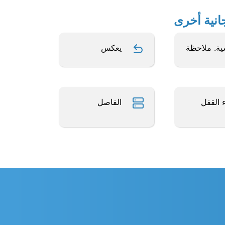
ة. ملاحظة
يعكس
ء القفل
الفاصل