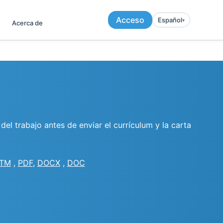
Acceso
Español
▾︎
Acerca de
el trabajo antes de enviar el currículum y la carta
TM
,
PDF
,
DOCX
,
DOC