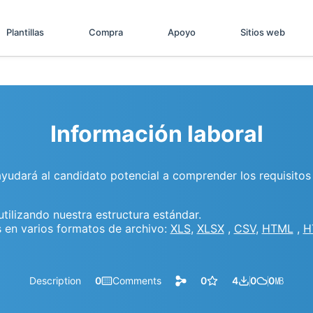
Plantillas
Compra
Apoyo
Sitios web
Información laboral
udará al candidato potencial a comprender los requisitos d
tilizando nuestra estructura estándar.
 en varios formatos de archivo:
XLS
,
XLSX
,
CSV
,
HTML
,
H
Description
0
Comments
0
4
0
0
㎆︎