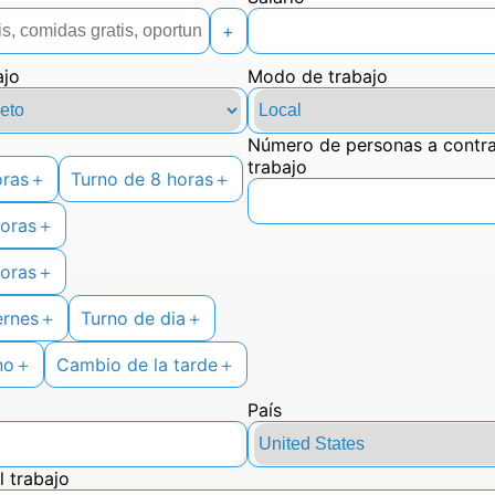
+
ajo
Modo de trabajo
Número de personas a contratar para este
trabajo
oras
＋
turno de 8 horas
＋
horas
＋
horas
＋
ernes
＋
Turno de dia
＋
no
＋
Cambio de la tarde
＋
País
l trabajo