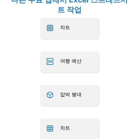
트 작업
차트
여행 예산
압박 붕대
차트