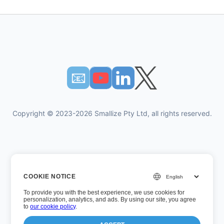
📧︎
Copyright © 2023-2026 Smallize Pty Ltd, all rights reserved.
개인 정보 정책
COOKIE NOTICE
이용약관
To provide you with the best experience, we use cookies for
경영진 액세스
personalization, analytics, and ads. By using our site, you agree
to
our cookie policy
.