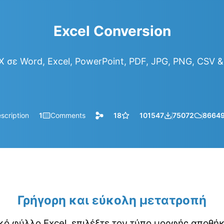
Excel Conversion
 σε Word, Excel, PowerPoint, PDF, JPG, PNG, CSV 
scription
1
Comments
18
101547
75072
8664
Γρήγορη και εύκολη μετατροπή
κό φύλλο Excel, επιλέξτε τον τύπο μορφής αποθή