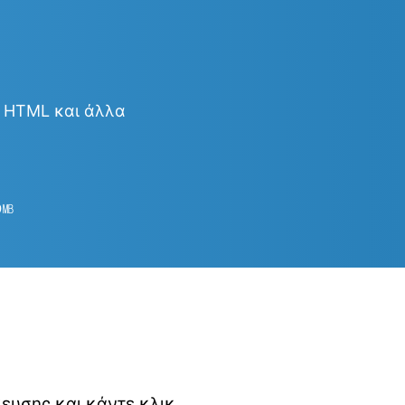
& HTML και άλλα
9
㎆︎
κευσης και κάντε κλικ