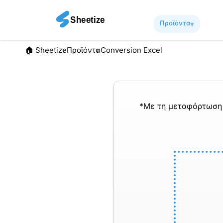
Προϊόντα
▾︎
🏠︎ Sheetize
Προϊόντα
Conversion Excel
*Με τη μεταφόρτωση 