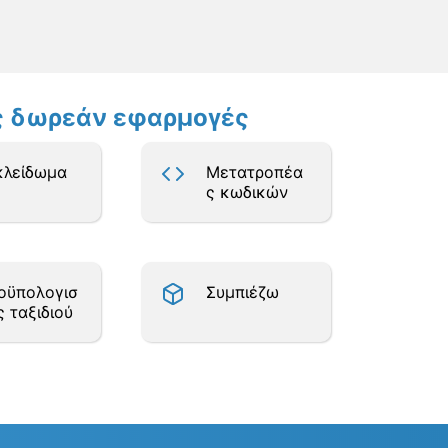
ες δωρεάν εφαρμογές
κλείδωμα
Μετατροπέα
ς κωδικών
οϋπολογισ
Συμπιέζω
ς ταξιδιού