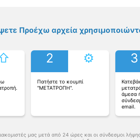
ψετε Προέχω αρχεία χρησιμοποιώντα
⇧︎
2
⚙︎
3
χω
Πατήστε το κουμπί
Κατεβά
ατροπή.
"ΜΕΤΑΤΡΟΠΗ".
μετατρ
άμεσα ή
σύνδεσ
email.
διακομιστές μας μετά από 24 ώρες και οι σύνδεσμοι λήψ