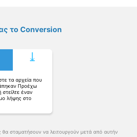
ς το Conversion
⤓︎
στε τα αρχεία που
άπηκαν Προέχω
 στείλτε έναν
μο λήψης στο
ης θα σταματήσουν να λειτουργούν μετά από αυτήν