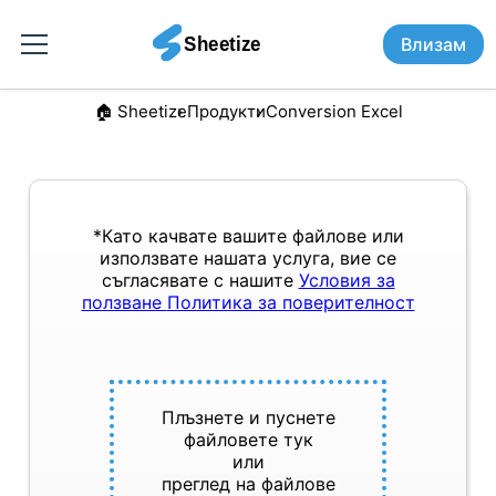
Влизам
🏠︎ Sheetize
Продукти
Conversion Excel
*Като качвате вашите файлове или
използвате нашата услуга, вие се
съгласявате с нашите
Условия за
ползване
Политика за поверителност
Плъзнете и пуснете
файловете тук
или
преглед на файлове