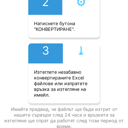
2
⚙︎
Натиснете бутона
"КОНВЕРТИРАНЕ".
3
⤓︎
Изтеглете незабавно
конвертираните Excel
файлове или изпратете
връзка за изтегляне на
имейл.
Имайте предвид, че файлът ще бъде изтрит от
нашите сървъри след 24 часа и връзките за
изтегляне ще спрат да работят след този период от
време.