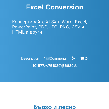
Excel Conversion
Конвертирайте XLSX в Word, Excel,
PowerPoint, PDF, JPG, PNG, CSV и
HTML и други
Description
1
Comments
18
101577
75102
86680
㎆︎
Бързо и лесно